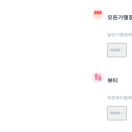
모든가맹
일반가맹점에
자세히
뷰티
박준뷰티랩에서
자세히