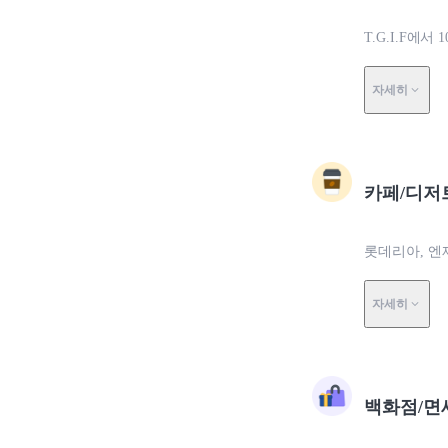
T.G.I.F에서
자세히
카페/디저
롯데리아, 엔
자세히
백화점/면