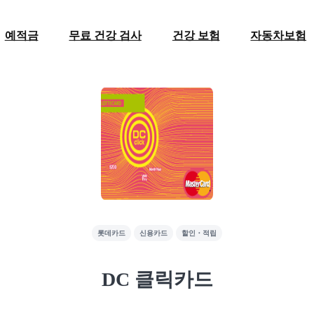
예적금
무료 건강 검사
건강 보험
자동차보험
롯데카드
신용카드
할인・적립
DC 클릭카드