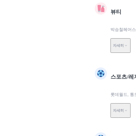
뷰티
박승철헤어스투
자세히
스포츠/레
롯데월드, 통
자세히