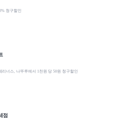
 10% 청구할인
트
제리너스, 나뚜루에서 1천원 당 50원 청구할인
세점