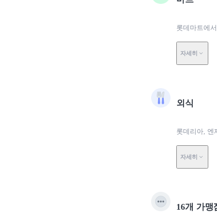
롯데마트에서 0
자세히
외식
롯데리아, 엔제
자세히
16개 가맹