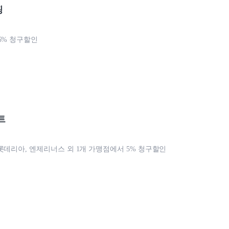
핑
5% 청구할인
트
롯데리아, 엔제리너스 외 1개 가맹점에서 5% 청구할인