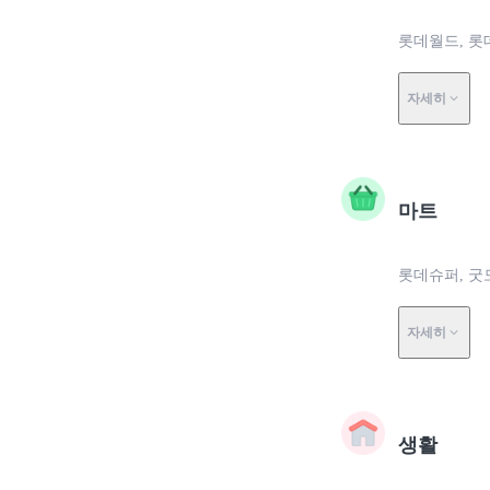
롯데월드, 롯
자세히
마트
롯데슈퍼, 굿
자세히
생활