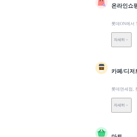
온라인쇼
롯데ON에서 
자세히
카페/디저
롯데면세점, 
자세히
마트