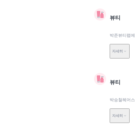
뷰티
박준뷰티랩에서
자세히
뷰티
박승철헤어스
자세히