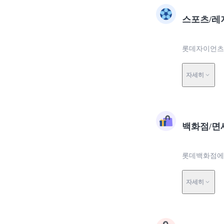
스포츠/레
롯데자이언츠에
자세히
백화점/면
롯데백화점에서
자세히