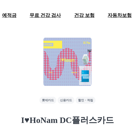
예적금
무료 건강 검사
건강 보험
자동차보험
롯데카드
신용카드
할인・적립
I♥HoNam DC플러스카드