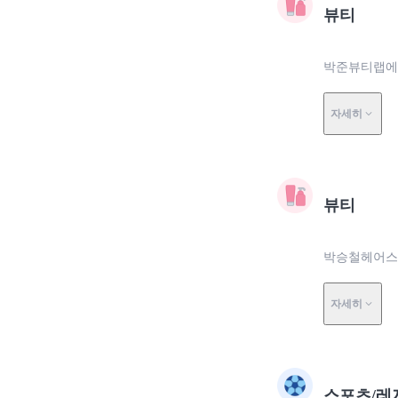
뷰티
박준뷰티랩에서
자세히
뷰티
박승철헤어스
자세히
스포츠/레