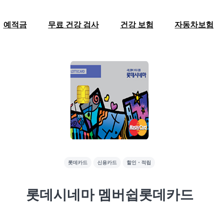
예적금
무료 건강 검사
건강 보험
자동차보험
롯데카드
신용카드
할인・적립
롯데시네마 멤버쉽롯데카드