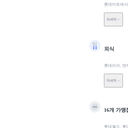
롯데마트에서 0
자세히
외식
롯데리아, 엔제
자세히
16개 가맹
롯데월드, 롯