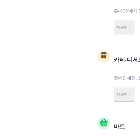
롯데ON에서 
자세히
카페/디저
롯데면세점, 
자세히
마트