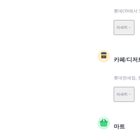
롯데ON에서 
자세히
카페/디저
롯데면세점, 
자세히
마트