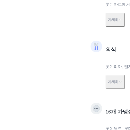
롯데마트에서 0
자세히
외식
롯데리아, 엔제
자세히
16개 가맹
롯데월드, 롯