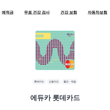
예적금
무료 건강 검사
건강 보험
자동차보험
롯데카드
신용카드
할인・적립
에듀카 롯데카드