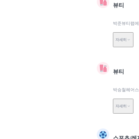
뷰티
박준뷰티랩에서
자세히
뷰티
박승철헤어스
자세히
스포츠/레