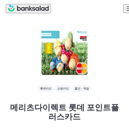
롯데카드
신용카드
할인・적립
메리츠다이렉트 롯데 포인트플
러스카드