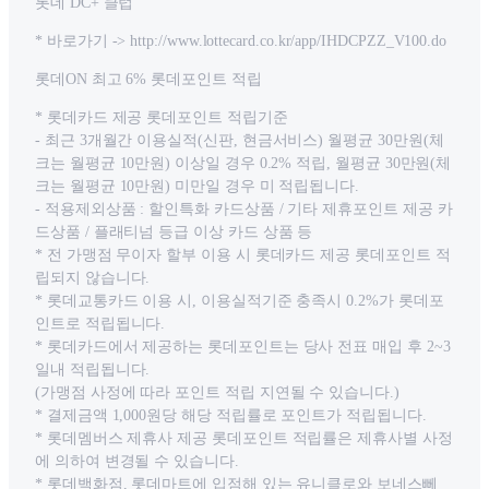
롯데 DC+ 클럽
* 바로가기 -> http://www.lottecard.co.kr/app/IHDCPZZ_V100.do
롯데ON 최고 6% 롯데포인트 적립
* 롯데카드 제공 롯데포인트 적립기준
- 최근 3개월간 이용실적(신판, 현금서비스) 월평균 30만원(체
크는 월평균 10만원) 이상일 경우 0.2% 적립, 월평균 30만원(체
크는 월평균 10만원) 미만일 경우 미 적립됩니다.
- 적용제외상품 : 할인특화 카드상품 / 기타 제휴포인트 제공 카
드상품 / 플래티넘 등급 이상 카드 상품 등
* 전 가맹점 무이자 할부 이용 시 롯데카드 제공 롯데포인트 적
립되지 않습니다.
* 롯데교통카드 이용 시, 이용실적기준 충족시 0.2%가 롯데포
인트로 적립됩니다.
* 롯데카드에서 제공하는 롯데포인트는 당사 전표 매입 후 2~3
일내 적립됩니다.
(가맹점 사정에 따라 포인트 적립 지연될 수 있습니다.)
* 결제금액 1,000원당 해당 적립률로 포인트가 적립됩니다.
* 롯데멤버스 제휴사 제공 롯데포인트 적립률은 제휴사별 사정
에 의하여 변경될 수 있습니다.
* 롯데백화점, 롯데마트에 입점해 있는 유니클로와 보네스뻬