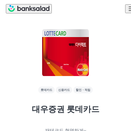
롯데카드
신용카드
할인・적립
대우증권 롯데카드
재테크도 현명하게~