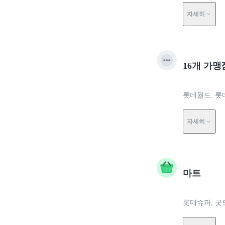
자세히
16개 가맹
롯데월드, 롯
자세히
마트
롯데슈퍼, 굿