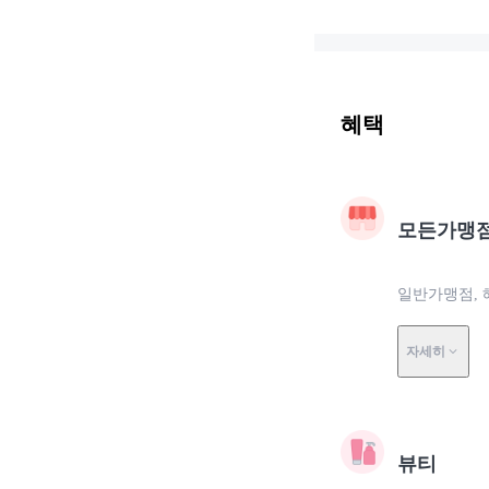
혜택
모든가맹
일반가맹점, 
자세히
뷰티