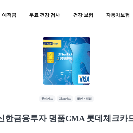
예적금
무료 건강 검사
건강 보험
자동차보험
롯데카드
체크카드
할인・적립
신한금융투자 명품CMA 롯데체크카