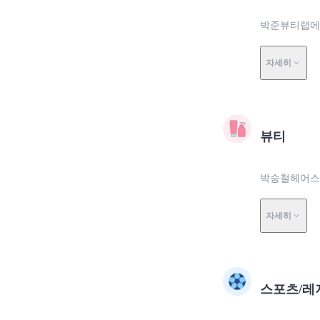
박준뷰티랩에서
자세히
뷰티
박승철헤어스
자세히
스포츠/레