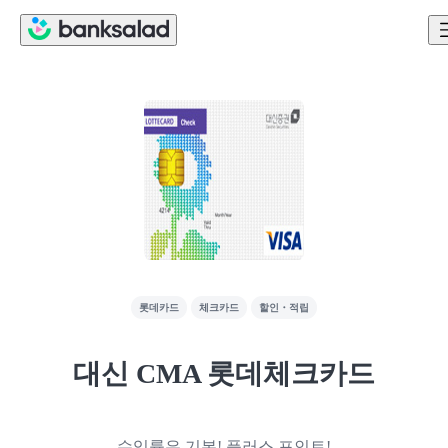
롯데카드
체크카드
할인・적립
대신 CMA 롯데체크카드
수익률은 기본! 플러스 포인트!