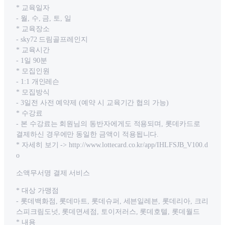
* 교육일자
- 월, 수, 금, 토, 일
* 교육장소
- sky72 드림골프레인지
* 교육시간
- 1일 90분
* 모집인원
- 1:1 개인레슨
* 모집방식
- 3일전 사전 예약제 (예약 시 교육기간 협의 가능)
* 수강료
- 본 수강료는 회원님의 동반자에게도 적용되며, 롯데카드로
결제하신 경우에만 동일한 금액이 적용됩니다.
* 자세히 보기 -> http://www.lottecard.co.kr/app/IHLFSJB_V100.d
o
소액무서명 결제 서비스
* 대상 가맹점
- 롯데백화점, 롯데마트, 롯데슈퍼, 세븐일레븐, 롯데리아, 크리
스피크림도넛, 롯데면세점, 토이저러스, 롯데호텔, 롯데월드
* 내용