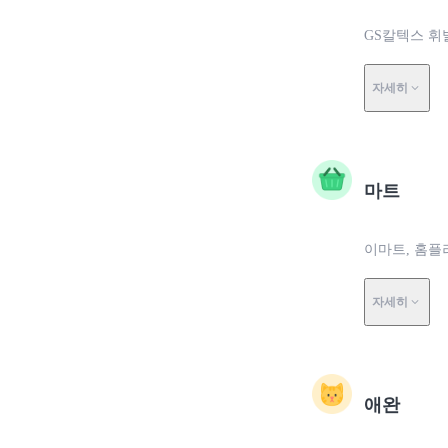
GS칼텍스 휘
자세히
마트
이마트, 홈플
자세히
애완