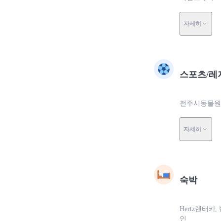
자세히
스포츠/레
전주시동물원에
자세히
숙박
Hertz렌터카
인