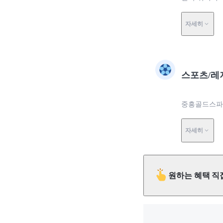
자세히
스포츠/레
중흥골드스파(
자세히
원하는 혜택 직