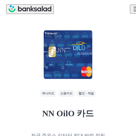
하나카드
신용카드
할인・적립
NN OilO 카드
전국 주유소 리터당 최대 80점 적립