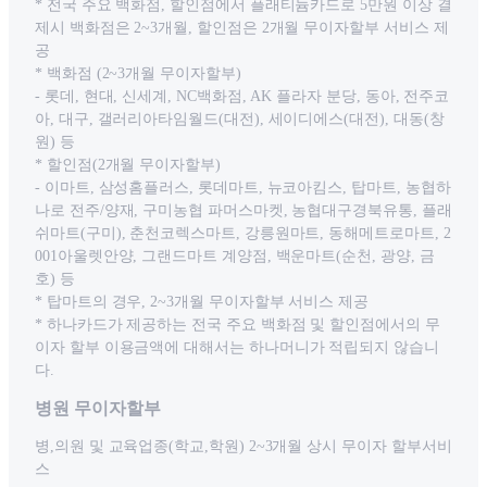
* 전국 주요 백화점, 할인점에서 플래티늄카드로 5만원 이상 결
제시 백화점은 2~3개월, 할인점은 2개월 무이자할부 서비스 제
공
* 백화점 (2~3개월 무이자할부)
- 롯데, 현대, 신세계, NC백화점, AK 플라자 분당, 동아, 전주코
아, 대구, 갤러리아타임월드(대전), 세이디에스(대전), 대동(창
원) 등
* 할인점(2개월 무이자할부)
- 이마트, 삼성홈플러스, 롯데마트, 뉴코아킴스, 탑마트, 농협하
나로 전주/양재, 구미농협 파머스마켓, 농협대구경북유통, 플래
쉬마트(구미), 춘천코렉스마트, 강릉원마트, 동해메트로마트, 2
001아울렛안양, 그랜드마트 계양점, 백운마트(순천, 광양, 금
호) 등
* 탑마트의 경우, 2~3개월 무이자할부 서비스 제공
* 하나카드가 제공하는 전국 주요 백화점 및 할인점에서의 무
이자 할부 이용금액에 대해서는 하나머니가 적립되지 않습니
다.
병원 무이자할부
병,의원 및 교육업종(학교,학원) 2~3개월 상시 무이자 할부서비
스