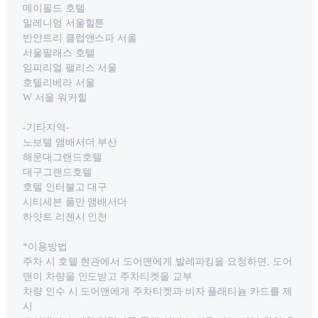
메이필드 호텔
밀레니엄 서울힐튼
반얀트리 클럽앤스파 서울
서울팔래스 호텔
임피리얼 팰리스 서울
호텔리베라 서울
W 서울 워커힐
-기타지역-
노보텔 앰배서더 부산
해운대그랜드호텔
대구그랜드호텔
호텔 인터불고 대구
시티세븐 풀만 앰배서더
하얏트 리젠시 인천
*이용방법
주차 시 호텔 현관에서 도어맨에게 발레파킹을 요청하면, 도어
맨이 차량을 인도받고 주차티켓을 교부
차량 인수 시 도어맨에게 주차티켓과 비자 플래티늄 카드를 제
시