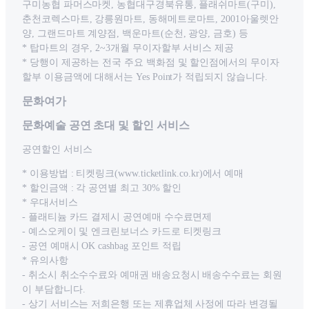
구미농협 파머스마켓, 농협대구경북유통, 플래쉬마트(구미),
춘천코렉스마트, 강릉원마트, 동해메트로마트, 2001아울렛안
양, 그랜드마트 계양점, 백운마트(순천, 광양, 금호) 등
* 탑마트의 경우, 2~3개월 무이자할부 서비스 제공
* 당행이 제공하는 전국 주요 백화점 및 할인점에서의 무이자
할부 이용금액에 대해서는 Yes Point가 적립되지 않습니다.
문화여가
문화예술 공연 초대 및 할인 서비스
공연할인 서비스
* 이용방법 : 티켓링크(www.ticketlink.co.kr)에서 예매
* 할인금액 : 각 공연별 최고 30% 할인
* 우대서비스
- 플래티늄 카드 결제시 공연예매 수수료면제
- 예스오케이 및 엔크린보너스 카드로 티켓링크
- 공연 예매시 OK cashbag 포인트 적립
* 유의사항
- 취소시 취소수수료와 예매권 배송요청시 배송수수료는 회원
이 부담합니다.
- 상기 서비스는 저희은행 또는 제휴업체 사정에 따라 변경될