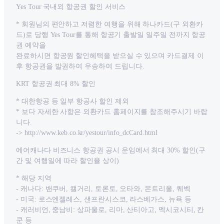
Yes Tour 국내외 항공권 할인 서비스
* 회원님의 편안하고 저렴한 여행을 위해 하나카드(구 외환카
드)로 당행 Yes Tour를 통해 항공기 출발일 일주일 전까지 항공
권 예약을
완료하시면 항공원 할인혜택을 받으실 수 있으며 카드결제 이
후 항공권을 발권하여 우송하여 드립니다.
KRT 항공권 최대 8% 할인
* 대한항공 등 일부 항공사 할인 제외
* 보다 자세한 사항은 외환카드 홈페이지를 참조해주시기 바랍
니다.
-> http://www.keb.co.kr/yestour/info_dcCard.html
에어캐나다 비즈니스 항공권 공시 운임에서 최대 30% 할인(구
간 및 여행일에 따라 할인율 상이)
* 해당 지역
- 캐나다: 밴쿠버, 캘거리, 토론토, 오타와, 몬트리올, 퀘벡
- 미국: 로스엔젤레스, 샌프란시스코, 라스베가스, 뉴욕 등
- 캐러비언, 중남비: 상파울로, 리마, 산티아고, 멕시코시티, 칸
쿤 등