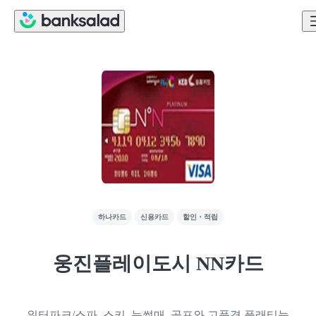
하나카드
신용카드
할인・적립
웅진플레이도시 NN카드
워터파크/스파, 스키, 눈썰매, 골프와 고품격 플래티늄