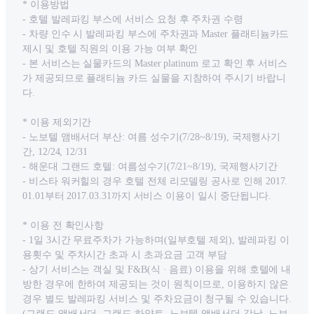
* 이용방법
- 호텔 발레파킹 부스에 서비스 요청 후 주차권 수령
- 차량 인수 시 발레파킹 부스에 주차권과 Master 플래티늄카드
제시 및 호텔 직원의 이용 가능 여부 확인
- 본 서비스는 실물카드의 Master platinum 로고 확인 후 서비스
가 제공되므로 플래티늄 카드 실물을 지참하여 주시기 바랍니
다.
* 이용 제외기간
- 노보텔 앰배서더 부산: 여름 성수기(7/28~8/19), 국제행사기
간, 12/24, 12/31
- 해운대 그랜드 호텔: 여름성수기(7/21~8/19), 국제행사기간
- 비스타 워커힐의 경우 호텔 전체 리모델링 공사로 인해 2017.
01.01부터 2017.03.31까지 서비스 이용이 일시 중단됩니다.
* 이용 전 확인사항
- 1일 3시간 무료주차가 가능하며(일부호텔 제외), 발레파킹 이
용횟수 및 주차시간 초과 시 초과요금 고객 부담
- 상기 서비스는 객실 및 F&B(식 · 음료) 이용을 위해 호텔에 내
방한 경우에 한하여 제공되는 것이 원칙이므로, 이용하지 않은
경우 별도 발레파킹 서비스 및 주차요금이 청구될 수 있습니다.
(그랜드 앰배서더, 그랜드 하얏트, 노보텔 앰배서더 강남, 노보