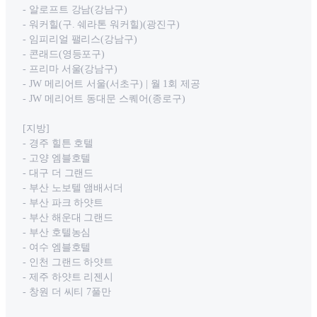
- 알로프트 강남(강남구)
- 워커힐(구. 쉐라톤 워커힐)(광진구)
- 임피리얼 팰리스(강남구)
- 콘래드(영등포구)
- 프리마 서울(강남구)
- JW 메리어트 서울(서초구) | 월 1회 제공
- JW 메리어트 동대문 스퀘어(종로구)
[지방]
- 경주 힐튼 호텔
- 고양 엠블호텔
- 대구 더 그랜드
- 부산 노보텔 앰배서더
- 부산 파크 하얏트
- 부산 해운대 그랜드
- 부산 호텔농심
- 여수 엠블호텔
- 인천 그랜드 하얏트
- 제주 하얏트 리젠시
- 창원 더 씨티 7풀만