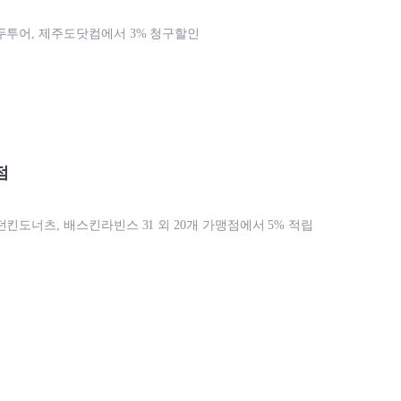
두투어, 제주도닷컴에서 3% 청구할인
점
던킨도너츠, 배스킨라빈스 31 외 20개 가맹점에서 5% 적립