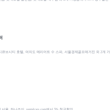
저
디큐브시티 호텔, 여의도 메리어트 수 스파, 서울경제골프매거진 외 2개 가
울, 하나조이, rentalcars.com에서 5% 청구할인