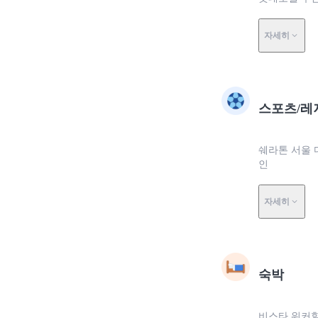
자세히
스포츠/레
쉐라톤 서울 
인
자세히
숙박
비스타 워커힐 서