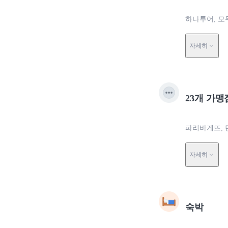
하나투어, 모
자세히
23개 가맹
파리바게뜨, 
자세히
숙박