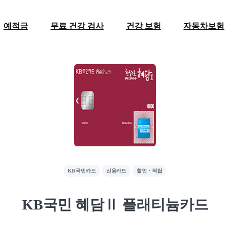
예적금
무료 건강 검사
건강 보험
자동차보험
KB국민카드
신용카드
할인・적립
KB국민 혜담Ⅱ 플래티늄카드