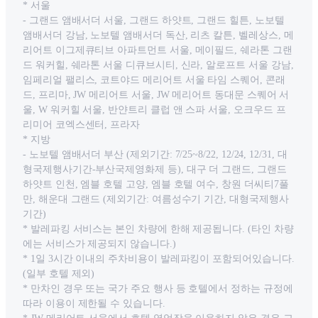
* 서울
- 그랜드 앰배서더 서울, 그랜드 하얏트, 그랜드 힐튼, 노보텔
앰배서더 강남, 노보텔 앰배서더 독산, 리츠 칼튼, 벨레상스, 메
리어트 이그제큐티브 아파트먼트 서울, 메이필드, 쉐라톤 그랜
드 워커힐, 쉐라톤 서울 디큐브시티, 신라, 알로프트 서울 강남,
임페리얼 팰리스, 코트야드 메리어트 서울 타임 스퀘어, 콘래
드, 프리마, JW 메리어트 서울, JW 메리어트 동대문 스퀘어 서
울, W 워커힐 서울, 반얀트리 클럽 앤 스파 서울, 오크우드 프
리미어 코엑스센터, 프라자
* 지방
- 노보텔 앰배서더 부산 (제외기간: 7/25~8/22, 12/24, 12/31, 대
형국제행사기간-부산국제영화제 등), 대구 더 그랜드, 그랜드
하얏트 인천, 엠블 호텔 고양, 엠블 호텔 여수, 창원 더씨티7풀
만, 해운대 그랜드 (제외기간: 여름성수기 기간, 대형국제행사
기간)
* 발레파킹 서비스는 본인 차량에 한해 제공됩니다. (타인 차량
에는 서비스가 제공되지 않습니다.)
* 1일 3시간 이내의 주차비용이 발레파킹이 포함되어있습니다.
(일부 호텔 제외)
* 만차인 경우 또는 국가 주요 행사 등 호텔에서 정하는 규정에
따라 이용이 제한될 수 있습니다.