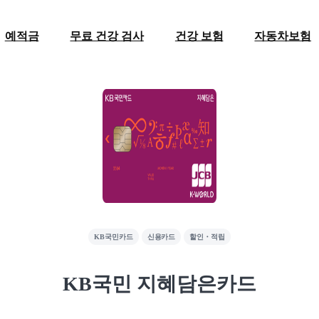
예적금
무료 건강 검사
건강 보험
자동차보험
KB국민카드
신용카드
할인・적립
KB국민 지혜담은카드