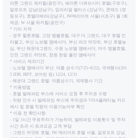
라톤 그랜드 워커힐(광진구), 쉐라톤 디큐브시티 호텔(구로구),
알로프트 강남(강남구), 임피리얼 팰리스 (강남구), 콘래드 (영
등포구), 호텔리베라(강남구), JW메리어트 서울(서초구) 월 1회
제공, W 서울 워커힐(광진구)
* 기타 지역
- 경주 힐튼호텔, 고양 엠블호텔, 대구 더 그랜드, 대구 호텔 인
터불고, 부산 노보텔 앰배서더, 부산 파크 하얏트, 부산 호텔농
심, 부산 해운대그랜드, 수원 노보텔 앰배서더, 여수 엠블호텔,
인천 그랜드 하얏트, 창원 한림 풀만 앰배서더
* 서비스 제외기간
- 노보텔 앰배서더 부산: 여름 성수기(7/25~8/22), 국제행사(201
5 IDB, BIFF, 코마린 등) 12/24, 12/31
- 해운대 그랜드 호텔: 여름성수기, 국제행사 기간
* 이용방법
- 호텔 발레파킹 부스에 서비스 요청 후 주차권 수령
- 차량 인수 시 발레파킹 부스에 주차권과 VISA플래티늄 카드
제시 및 호텔 직원의 이용가능여부 확인
* 이용 전 확인사항
- 1일 3시간 무료주차가 가능하며, 발레파킹 이용횟수 및 주차
시간 초과 시 초과요금 고객 부담
- 그랜드 하얏트 호텔, JW 메리어트 호텔 서울, 알로프트 강남,