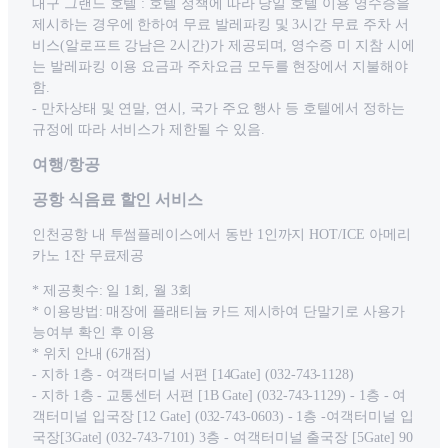
대구 그랜드 호텔 : 호텔 정책에 따라 당일 호텔 이용 영수증을
제시하는 경우에 한하여 무료 발레파킹 및 3시간 무료 주차 서
비스(알로프트 강남은 2시간)가 제공되며, 영수증 미 지참 시에
는 발레파킹 이용 요금과 주차요금 모두를 현장에서 지불해야
함.
- 만차상태 및 연말, 연시, 국가 주요 행사 등 호텔에서 정하는
규정에 따라 서비스가 제한될 수 있음.
여행/항공
공항 식음료 할인 서비스
인천공항 내 투썸플레이스에서 동반 1인까지 HOT/ICE 아메리
카노 1잔 무료제공
* 제공횟수: 일 1회, 월 3회
* 이용방법: 매장에 플래티늄 카드 제시하여 단말기로 사용가
능여부 확인 후 이용
* 위치 안내 (6개점)
- 지하 1층 - 여객터미널 서편 [14Gate] (032-743-1128)
- 지하 1층 - 교통센터 서편 [1B Gate] (032-743-1129) - 1층 - 여
객터미널 입국장 [12 Gate] (032-743-0603) - 1층 -여객터미널 입
국장[3Gate] (032-743-7101) 3층 - 여객터미널 출국장 [5Gate] 90