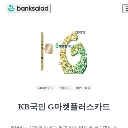
KB국민카드
신용카드
할인・적립
KB국민 G마켓플러스카드
부담없는 G마켓 쇼핑과 커피,외식,영화의 필수할인 혜