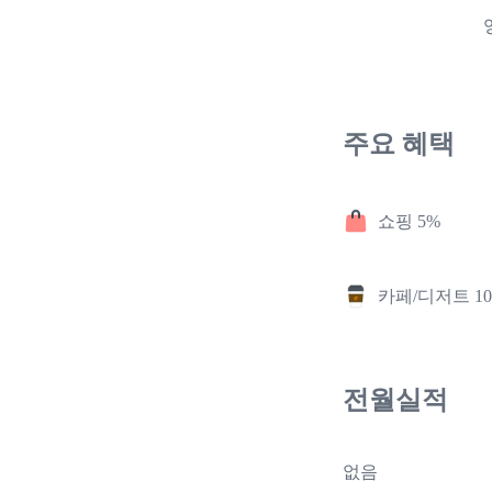
주요 혜택
쇼핑 5%
카페/디저트 1
전월실적
없음