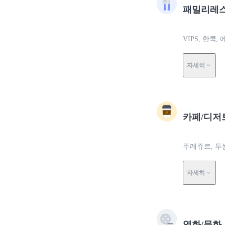
패밀리레
VIPS, 한쿡
자세히
카페/디저
뚜레쥬르, 투
자세히
영화/문화