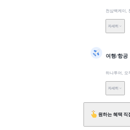
천삼백케이, 
자세히
여행/항공
하나투어, 모
자세히
원하는 혜택 직