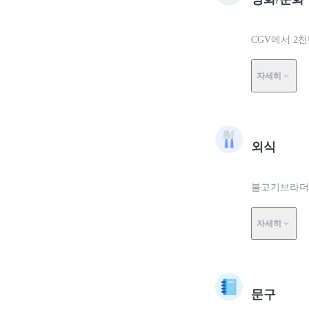
CGV에서 2
자세히
외식
불고기브라더스
자세히
문구