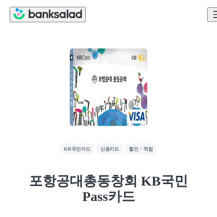
KB국민카드
신용카드
할인・적립
포항공대총동창회 KB국민
Pass카드