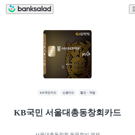
KB국민카드
신용카드
할인・적립
KB국민 서울대총동창회카드
서울대총동창회 동문회비 면제