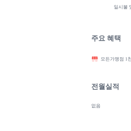
일시불 및
주요 혜택
모든가맹점 1천
전월실적
없음