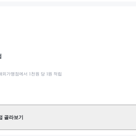
점
해외가맹점에서 1천원 당 1원 적립
접 골라보기