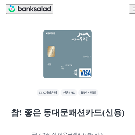
IBK기업은행
신용카드
할인・적립
참! 좋은 동대문패션카드(신용)
국내 가맹점 이용금액의 0.3% 적립