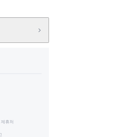
계 제휴처
고