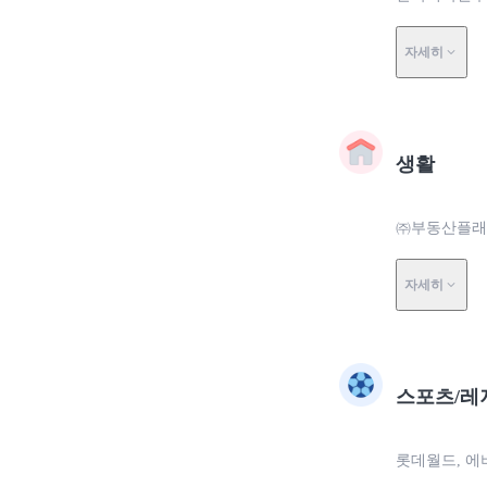
자세히
생활
㈜부동산플래너
자세히
스포츠/레
롯데월드, 에