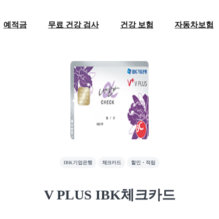
예적금
무료 건강 검사
건강 보험
자동차보험
IBK기업은행
체크카드
할인・적립
V PLUS IBK체크카드