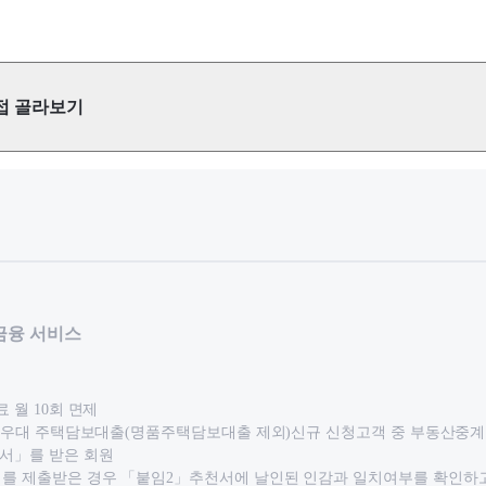
접 골라보기
 금융 서비스
료 월 10회 면제
2% 우대 주택담보대출(명품주택담보대출 제외)신규 신청고객 중 부동산중
서」를 받은 회원
서를 제출받은 경우 「붙임2」추천서에 날인된 인감과 일치여부를 확인하