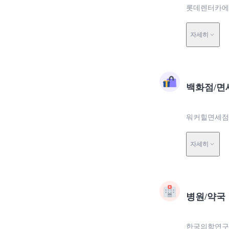
롯데렌터카에서
자세히
백화점/면
워커힐면세점,
자세히
병원/약국
한국의학연구