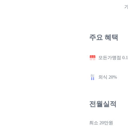
가
주요 혜택
모든가맹점 0.
외식 20%
전월실적
최소 20만원