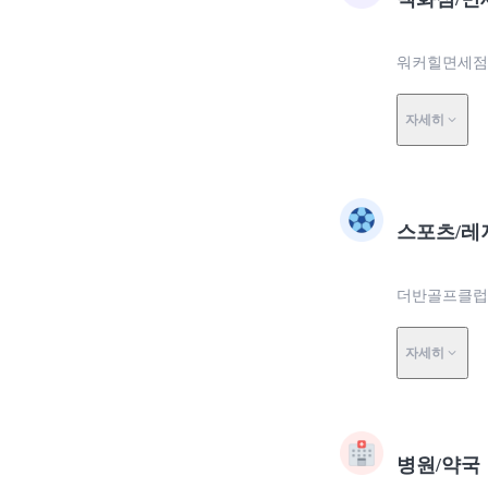
워커힐면세점,
자세히
스포츠/레
더반골프클럽,
자세히
병원/약국