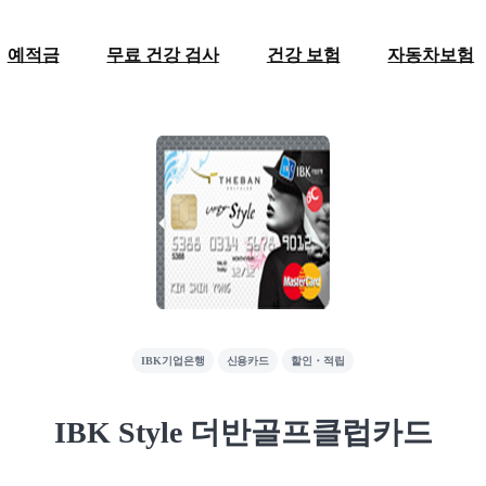
예적금
무료 건강 검사
건강 보험
자동차보험
IBK기업은행
신용카드
할인・적립
IBK Style 더반골프클럽카드