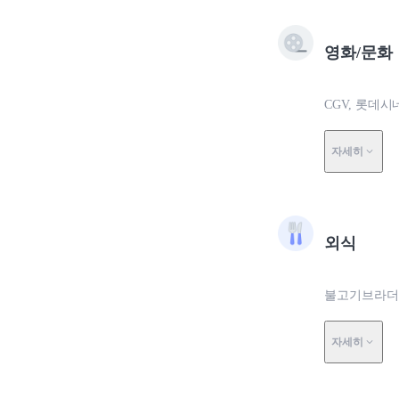
영화/문화
CGV, 롯데
자세히
외식
불고기브라더스
자세히