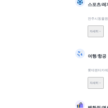
스포츠/레
전주시동물원에
자세히
여행/항공
롯데렌터카에서
자세히
백화점/면