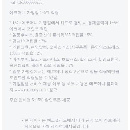
_cd=CR0000000233
에코머니 가맹점 1~5% 적립
* 16개 에코머니 가맹점에서 카드로 결제 시 결제금액의 1~5%
에코머니 포인트 적립
* 일동후디스, 윤종신의 플라워365 적립율 : 5%
* 골프19 적립율 : 3%
* 기탄교육, 여인닷컴, 오피스넥스(사무용품), 통인익스프레스,
1300K 적립율 : 2%
* 마이투어, 불고기브라더스, 호텔패스, 할리스커피, 잉크천국,
웅진씽크빅, 플레이스M 적립율 : 1%
* 일부 가맹점에서는 에코머니 정액쿠폰으로 정율 적립액만큼
포인트를 적립받을 수 있음.
* 가맹점별 서비스 제공 여부 등 세부 내용은 에코머니 홈페이
지 www.comoney.co.kr 참고
주요 면세점 5~15% 할인쿠폰 제공
본 페이지는 뱅크샐러드에서 대가 관계 없이 정보제공
목적으로 자체 제작한 게시물입니다.