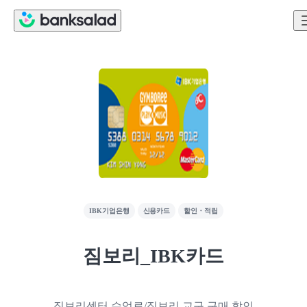
IBK기업은행
신용카드
할인・적립
짐보리_IBK카드
짐보리센터 수업료/짐보리 교구 구매 할인