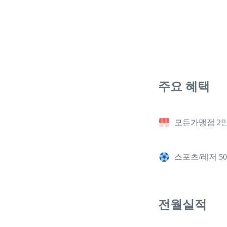
주요 혜택
모든가맹점 2
스포츠/레저 5
전월실적