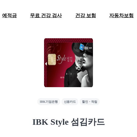
예적금
무료 건강 검사
건강 보험
자동차보험
IBK기업은행
신용카드
할인・적립
IBK Style 섬김카드