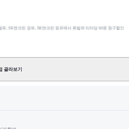
발유, SK엔크린 경유, SK엔크린 등유에서 휘발유 리터당 60원 청구할인
접 골라보기