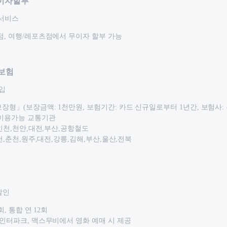
무이자할부
 서비스
점, 여행/레포츠점에서 무이자 할부 가능
보험
입
형」(보장금액: 1천만원, 보험기간: 카드 신규일로부터 1년간, 보험사: 흥국
 이용가능 교통기관
,인천,천안,대전,부산,공항철도
인천,춘천,원주,대전,강릉,김해,부산,울산,전북
할인
회, 통합 연 12회
 인터파크, 맥스무비에서 영화 예매 시 제공