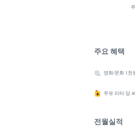
주
주요 혜택
영화/문화 1천
주유 리터 당 4
전월실적