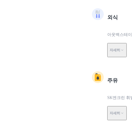
외식
아웃백스테이크하
자세히
주유
SK엔크린 휘
자세히