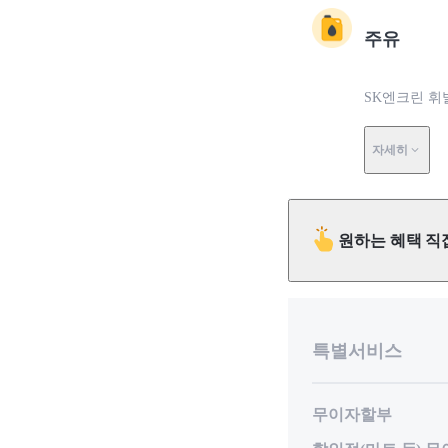
주유
SK엔크린 휘
자세히
원하는 혜택 직
특별서비스
무이자할부