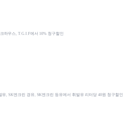
우스, T.G.I.F에서 10% 청구할인
발유, SK엔크린 경유, SK엔크린 등유에서 휘발유 리터당 40원 청구할인