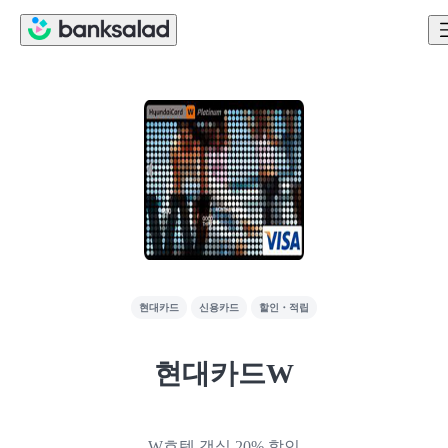
현대카드
신용카드
할인・적립
현대카드W
W호텔 객실 20% 할인