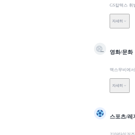
GS칼텍스 휘
자세히
영화/문화
맥스무비에서 
자세히
스포츠/레
기아타이거즈