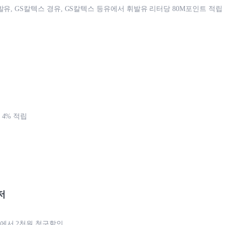
발유, GS칼텍스 경유, GS칼텍스 등유에서 휘발유 리터당 80M포인트 적립
4% 적립
저
에서 2천원 청구할인