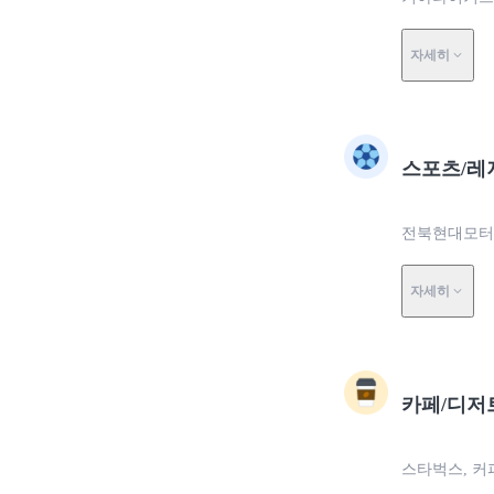
자세히
스포츠/레
전북현대모터스
자세히
카페/디저
스타벅스, 커