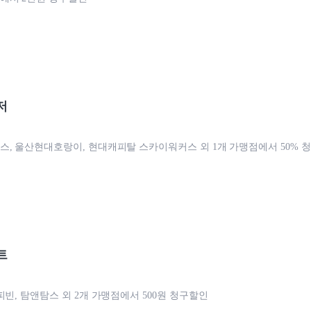
저
, 울산현대호랑이, 현대캐피탈 스카이워커스 외 1개 가맹점에서 50% 
트
피빈, 탐앤탐스 외 2개 가맹점에서 500원 청구할인