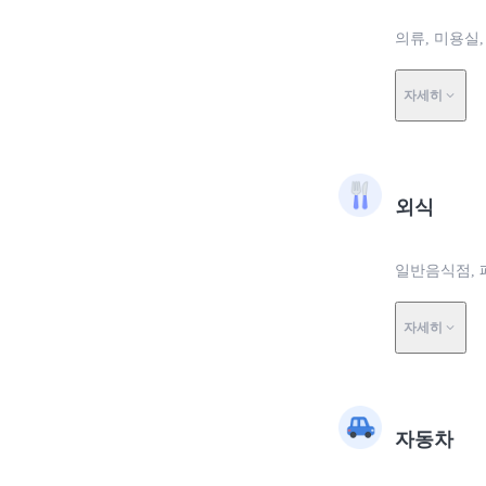
의류, 미용실,
자세히
외식
일반음식점, 
자세히
자동차