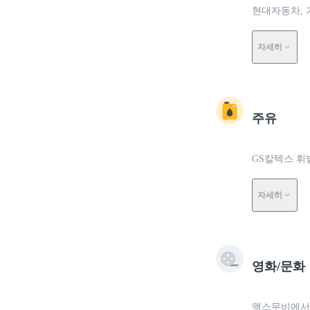
현대자동차, 
자세히
주유
GS칼텍스 휘
자세히
영화/문화
맥스무비에서 