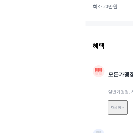
최소 20만원
혜택
모든가맹
일반가맹점, 
자세히