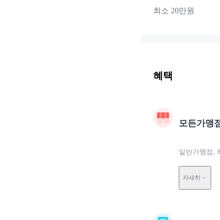
최소 20만원
혜택
모든가맹
일반가맹점, 
자세히