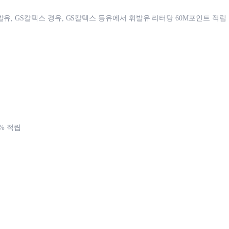
발유, GS칼텍스 경유, GS칼텍스 등유에서 휘발유 리터당 60M포인트 적립
2% 적립