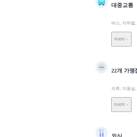
대중교통
버스, 지하철,
자세히
22개 가맹
의류, 미용실,
자세히
외식