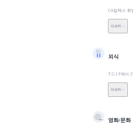
GS칼텍스 휘
자세히
외식
T.G.I.F에서 
자세히
영화/문화