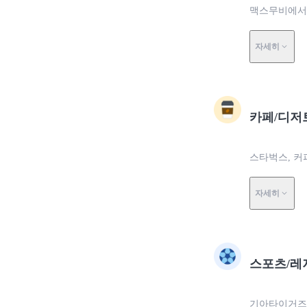
맥스무비에서 
자세히
카페/디저
스타벅스, 커
자세히
스포츠/레
기아타이거즈