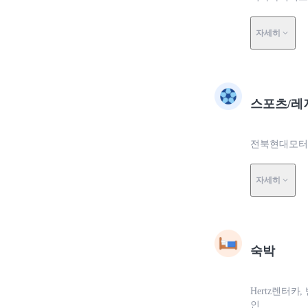
자세히
스포츠/레
전북현대모터스
자세히
숙박
Hertz렌터카
인