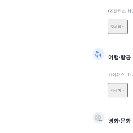
GS칼텍스 휘
자세히
여행/항공
하이패스, T.G
자세히
영화/문화