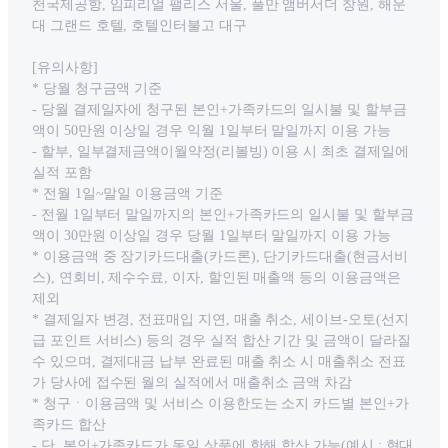
천국제공항, 임피리얼 팰리스 서울, 풀만 앰버서더 창원, 해운
대 그랜드 호텔, 호텔인터불고 대구
[유의사항]
* 당월 청구금액 기준
- 당월 결제일자에 청구된 본인+가족카드의 일시불 및 할부금
액이 50만원 이상일 경우 익월 1일부터 말일까지 이용 가능
- 할부, 일부결제금액이월약정(리볼빙) 이용 시 최초 결제일에
실적 포함
* 전월 1일~말일 이용금액 기준
- 전월 1일부터 말일까지의 본인+가족카드의 일시불 및 할부금
액이 30만원 이상일 경우 당월 1일부터 말일까지 이용 가능
* 이용금액 중 장기카드대출(카드론), 단기카드대출(현금서비
스), 연회비, 제수수료, 이자, 할인된 매출액 등의 이용금액은
제외
* 결제일자 변경, 전표매입 지연, 매출 취소, 세이브-오토(선지
급 포인트 서비스) 등의 경우 실적 합산 기간 및 금액이 달라질
수 있으며, 결제대금 납부 완료된 매출 취소 시 매출취소 전표
가 당사에 접수된 월의 실적에서 매출취소 금액 차감
* 청구ㆍ이용금액 및 서비스 이용한도는 소지 카드별 본인+가
족카드 합산
- 단, 본인+가족카드가 동일 상품에 한해 합산 가능(예시 : 현대