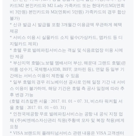
카드M2 본인카드와 M2 Lady 가족카드 또는 현대카드M2(연회
비 3만원) 본인카드와 M2(연회비 5만원) 가족카드의 경우 합산
불가)
* 신규 발급 시 발급월 포함 3개월간 이용금액 무관하게 혜택
제공
* 서비스 이용 시 실물카드 소지 필수(가상카드, 앱카드 등 디
지털카드 제외)
* 호텔 무료 발레파킹서비스는 객실 및 식음료업장 이용 시에
만 제공
* 부산지역 호텔(노보텔 엠배서더 부산, 해운대 그랜드 호텔)은
여름 성수기, 국제행사(IDB, BIFF, 코마린 등), 연말 등 일부 기
간에는 서비스 이용이 제한될 수 있음
* 일부 호텔의 경우 리노베이션 공사로 인해 일정 기간 내 서비
스 이용이 불가하며, 해당 기간은 호텔 측 공사 일정에 따라 추
후 변경 가능
(호텔 리츠칼튼 서울 : 2017. 01. 01 ~ 07. 31, 비스타 워커힐 서
울 호텔 : 2017. 01. 01 ~ 03. 31)
* 인천국제공항 무료 발레파킹서비스는 공항 내 공식 지정 업
체 (주)씨엔에스자산관리 직원(주황색 모자 및 복장 착용)에게
요청
* VISA 브랜드의 플래티넘서비스 관련 내용은 VISA 고객센터