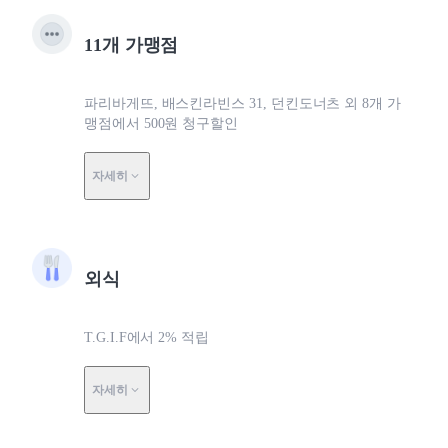
11개 가맹점
파리바게뜨, 배스킨라빈스 31, 던킨도너츠 외 8개 가
맹점에서 500원 청구할인
자세히
외식
T.G.I.F에서 2% 적립
자세히