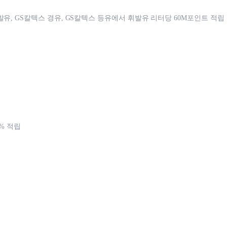
발유, GS칼텍스 경유, GS칼텍스 등유에서 휘발유 리터당 60M포인트 적립
2% 적립