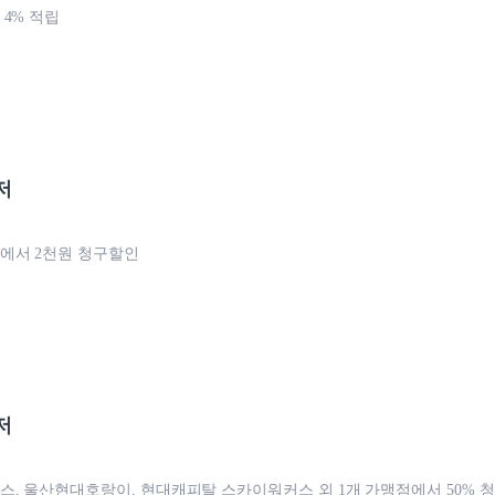
4% 적립
저
에서 2천원 청구할인
저
, 울산현대호랑이, 현대캐피탈 스카이워커스 외 1개 가맹점에서 50% 