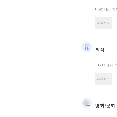
GS칼텍스 휘
자세히
외식
T.G.I.F에서 
자세히
영화/문화