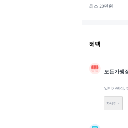
최소 20만원
혜택
모든가맹
일반가맹점, 
자세히