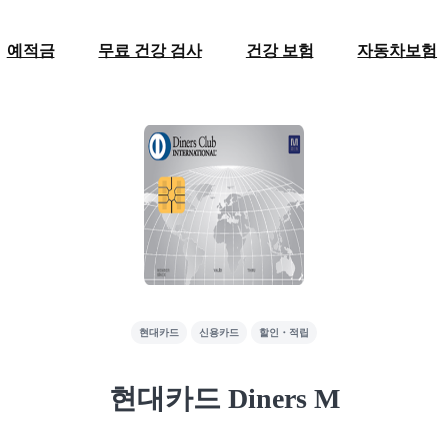
예적금
무료 건강 검사
건강 보험
자동차보험
현대카드
신용카드
할인・적립
현대카드 Diners M