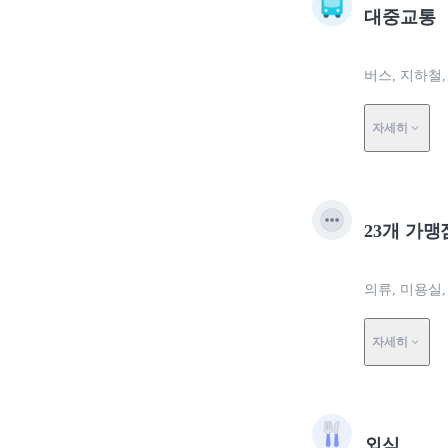
대중교통
버스, 지하철,
자세히
23개 가맹
의류, 미용실,
자세히
외식