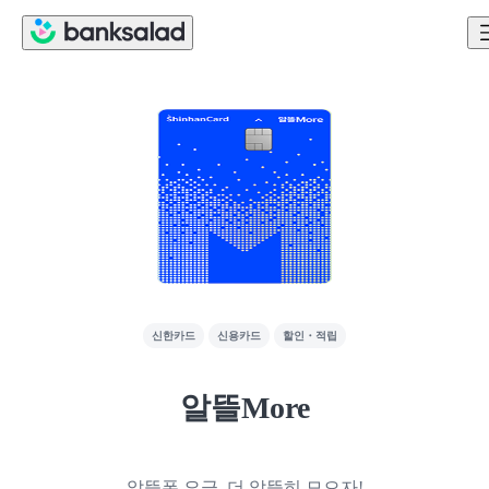
신한카드
신용카드
할인・적립
알뜰More
알뜰폰 요금, 더 알뜰히 모으자!