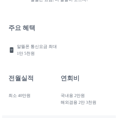
주요 혜택
알뜰폰 통신요금 최대
1만 5천원
전월실적
연회비
최소 40만원
국내용 2만원
해외겸용 2만 3천원