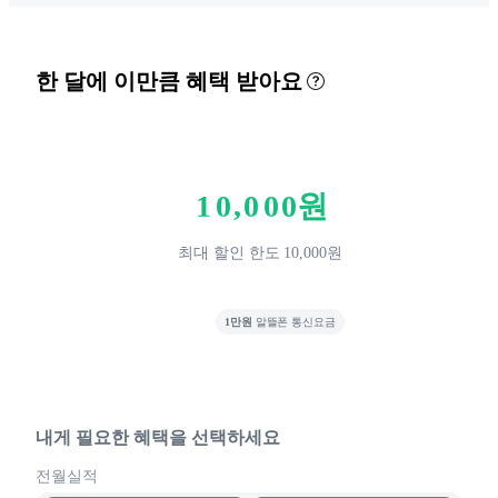
한 달에 이만큼 혜택 받아요
0
1
0
,
0
0
0
원
2
1
1
1
최대 할인 한도 10,000원
3
2
2
2
4
3
3
3
1만원
알뜰폰 통신요금
5
4
4
4
6
5
5
5
7
6
6
6
8
7
7
7
내게 필요한 혜택을 선택하세요
9
8
8
8
전월실적