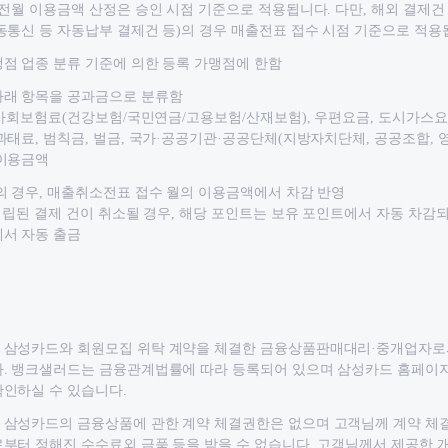
 전월 이용금액 산정은 승인 시점 기준으로 적용됩니다. 다만, 해외 결제건 
동통신 등 자동납부 결제건 등)의 경우 매출전표 접수 시점 기준으로 적용
점 업종 분류 기준에 의한 등록 가맹점에 한함
아래 항목을 공과금으로 분류함
 사회보험료(건강보험/국민연금/고용보험/산재보험), 우편요금, 도시가스요금
과태료, 범칙금, 벌금, 국가·공공기관·공공단체(지방자치단체, 공공조합, 
 이용금액
의 경우, 매출취소전표 접수 월의 이용금액에서 차감 반영
적립된 결제 건이 취소될 경우, 해당 포인트는 보유 포인트에서 자동 차감되
서 자동 출금
 삼성카드와 회원모집 위탁 계약을 체결한 금융상품판매대리·중개업자로
. 뱅크샐러드는 금융관계법률에 따라 등록되어 있으며 삼성카드 홈페이
인하실 수 있습니다.
삼성카드의 금융상품에 관한 계약 체결권한은 없으며 고객님께 계약 체결
부터 정해진 수수료외 금품 등을 받을 수 없습니다. 고객님께서 제공한 