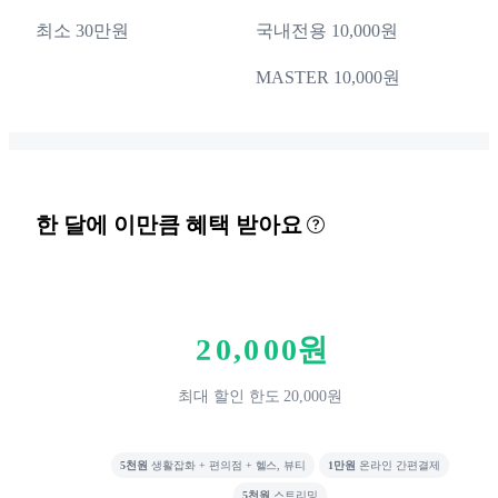
최소 30만원
국내전용 10,000원
MASTER 10,000원
한 달에 이만큼 혜택 받아요
0
1
2
0
,
0
0
0
원
3
1
1
1
최대 할인 한도 20,000원
4
2
2
2
5
3
3
3
5천원
생활잡화 + 편의점 + 헬스, 뷰티
1만원
온라인 간편결제
6
4
4
4
5천원
스트리밍