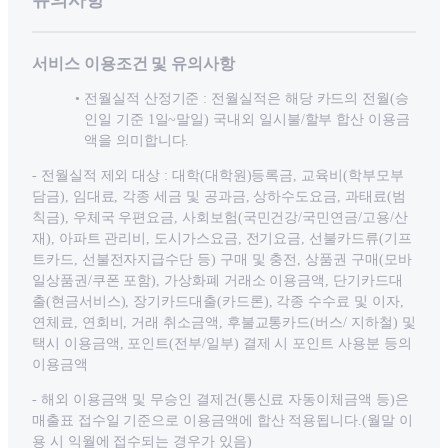
유의사항
서비스 이용조건 및 유의사항
전월실적 산정기준 : 전월실적은 해당 카드의 전월(승
인일 기준 1일~말일) 국내외 일시불/할부 합산 이용금
액을 의미합니다.
- 전월실적 제외 대상 : 대학(대학원)등록금, 교육비(학부모부
담금), 임대료, 각종 세금 및 공과금, 상하수도요금, 과태료(범
칙금), 우체국 우편요금, 사회보험(국민건강/국민연금/고용/산
재), 아파트 관리비, 도시가스요금, 전기요금, 선불카드류(기프
트카드, 선불전자지급수단 등) 구매 및 충전, 상품권 구매(모바
일상품권/쿠폰 포함), 가상화폐 거래소 이용금액, 단기카드대
출(현금서비스), 장기카드대출(카드론), 각종 수수료 및 이자,
연체료, 연회비, 거래 취소금액, 후불교통카드(버스/ 지하철) 및
택시 이용금액, 포인트(전부/일부) 결제 시 포인트 사용분 등의
이용금액
- 해외 이용금액 및 무승인 결제건(통신료 자동이체금액 등)은
매출표 접수일 기준으로 이용금액에 합산 적용됩니다.(월말 이
용 시 익월에 접수되는 경우가 있음)