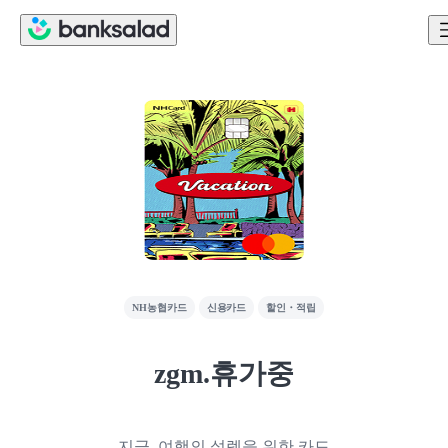
NH농협카드
신용카드
할인・적립
zgm.휴가중
지금. 여행의 설렘을 위한 카드