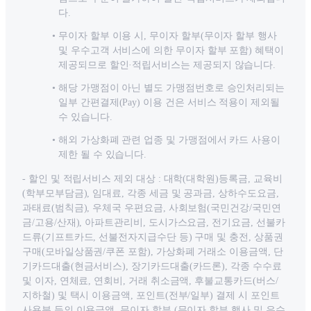
다.
무이자 할부 이용 시, 무이자 할부(무이자 할부 행사
및 우수고객 서비스에 의한 무이자 할부 포함) 혜택이
제공되므로 할인·적립서비스는 제공되지 않습니다.
해당 가맹점이 아닌 별도 가맹점번호로 승인처리되는
일부 간편결제(Pay) 이용 건은 서비스 적용이 제외될
수 있습니다.
해외 가상화폐 관련 업종 및 가맹점에서 카드 사용이
제한 될 수 있습니다.
- 할인 및 적립서비스 제외 대상 : 대학(대학원)등록금, 교육비
(학부모부담금), 임대료, 각종 세금 및 공과금, 상하수도요금,
과태료(범칙금), 우체국 우편요금, 사회보험(국민건강/국민연
금/고용/산재), 아파트관리비, 도시가스요금, 전기요금, 선불카
드류(기프트카드, 선불전자지급수단 등) 구매 및 충전, 상품권
구매(모바일상품권/쿠폰 포함), 가상화폐 거래소 이용금액, 단
기카드대출(현금서비스), 장기카드대출(카드론), 각종 수수료
및 이자, 연체료, 연회비, 거래 취소금액, 후불교통카드(버스/
지하철) 및 택시 이용금액, 포인트(전부/일부) 결제 시 포인트
사용분 등의 이용금액, 무이자 할부 (무이자 할부 행사 및 우수