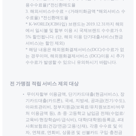
용수수료율)*전신환매도율
3. 해외서비스수수료 = (거래미화금액 *해외서비스 수
수료율) *전신환매도율
* K-WORLD(JCB타입) 브랜드는 2019.12.31까지 해외
에서 일시불 및 할부 이용 시 국제브랜드 수수료가 0.
5% 할인됩니다. (단, 해외 이용 단기대출서비스(현금
서비스)는 할인 제외)
* 해당 내용은 해외원화결제서비스(DCC)수수료가 없
는 경우이며, 해외원화결제서비스 (DCC)이용 시 추가
수수료가 발생할 수 있으니 유의하시기 바랍니다.
전 가맹점 적립 서비스 제외 대상
무이자할부 이용금액, 단기카드대출(현금서비스), 장
기카드대출(카드론), 국세, 지방세, 공과금(전기/수도),
아파트관리비, 정부지원금(보육료/유치원보조비/바우
처 이용금액 등), 초·중·고등학교 납입금 전체(수업료/
교육비/현장학습비/급식비), 대학(대학원)등록금, 4대
사회보험료(건강/연금/고용/산재), 각종 수수료 및 이
자, 연체료, 연회비, 상품권 및 선불카드 구입·충전금