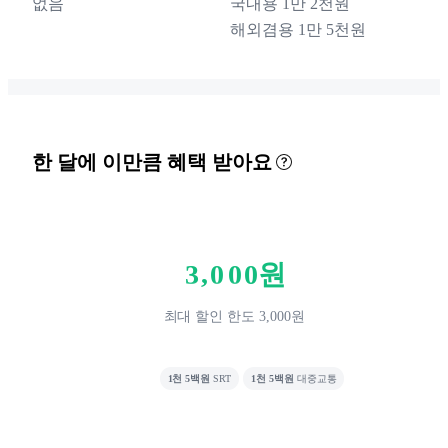
없음
국내용 1만 2천원
해외겸용 1만 5천원
한 달에 이만큼 혜택 받아요
0
1
2
3
,
0
0
0
원
4
1
1
최대 할인 한도 3,000원
5
2
2
6
3
3
1천 5백원
SRT
1천 5백원
대중교통
7
4
4
8
5
5