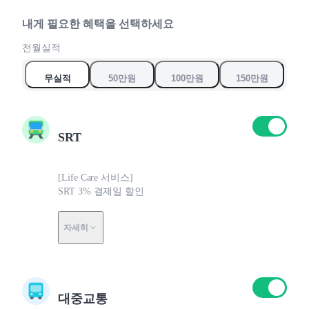
9
6
6
7
7
내게 필요한 혜택을 선택하세요
0
8
8
전월실적
9
9
무실적
50만원
100만원
150만원
0
0
SRT
[Life Care 서비스]
SRT 3% 결제일 할인
자세히
대중교통