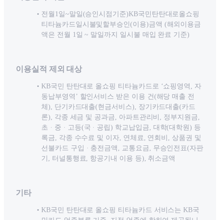
전월1일~말일(승인시점기준)KB국민탄탄대로올쇼핑
티타늄카드일시불및할부승인(이용)금액 (해외이용금
액은 전월 1일 ~ 말일까지 일시불 매입 완료 기준)
이용실적 제외 대상
KB국민 탄탄대로 올쇼핑 티타늄카드로 ‘쇼핑영역, 자
동납부영역’ 할인서비스 받은 이용 건(해당 매출 전
체), 단기카드대출(현금서비스), 장기카드대출(카드
론), 각종 세금 및 공과금, 아파트관리비, 정부지원금,
초ᆞ중ᆞ고등(국ᆞ공립) 학교납입금, 대학(대학원) 등
록금, 각종 수수료 및 이자, 연체료, 연회비, 상품권 및
선불카드 구입ᆞ충전금액, 교통요금, 무승인전표(자판
기, 터널통행료, 항공기내 이용 등), 취소금액
기타
KB국민 탄탄대로 올쇼핑 티타늄카드 서비스는 KB국