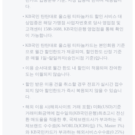
민카드 업종분류 기준, 지정 업종에 한하여 제공됩니
다.
KB국민 탄탄대로 올쇼핑 티타늄카드 할인 서비스 대
상업종은 해당 가맹점 사업자번호로 당사 영업점 및
고객센터 1588-1688, KB국민은행 영업점을 통해 확인
이 가능합니다.
KB국민 탄탄대로 올쇼핑 티타늄카드는 본인회원 기준
으로 월간 할인한도가 제공되며, 할인한도 산정 기준
은 매월 1일~말일까지(승인시점 기준)입니다.
이용 순서대로 월간 한도 내 할인이 적용되며 잔여한
도는 이월되지 않습니다.
할인 받은 이용 건을 취소할 경우 전표가 실시간 접수
되지 않아 할인한도가 즉시 복원되지 않을 수 있습니
다.
해외 이용 시(해외사이트 거래 포함) 미화(USD)기준
거래미화금액에 접수일의(KB국민은행)최초고시 전신
환 매도율을 적용한 후, 국제브랜드사가 부과하는 국
제브랜드 수수료(K-WORLD(JCB타입) 1%, Master 1%)
와 KB국민카드가 부과하는 해외서비스수수료(0.25%)