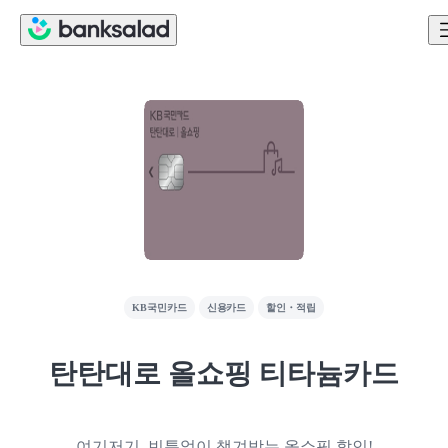
KB국민카드
신용카드
할인・적립
탄탄대로 올쇼핑 티타늄카드
여기저기, 빈틈없이 챙겨받는 올쇼핑 할인!