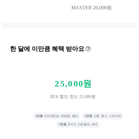
MASTER 20,000원
0
1
한 달에 이만큼 혜택 받아요
2
0
3
1
4
2
5
,
0
0
0
원
3
6
1
1
최대 할인 한도 25,000원
4
7
2
2
5
8
3
3
1만원
커피전문점, 배달앱, 델리
1만원
교통, 통신, 스트리밍
6
9
4
4
5천원
온라인 간편결제, 해외
7
5
5
0