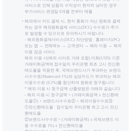
서비스로 인해 상품의 수익성이 현저히 낮아진 경우 :
부가서비스 변경일 6개월 전부터 매월
해외에서 카드 결제 시, 현지 통화가 아닌 원화로 결제
하는 경우 해외원화결제 서비스(DCC) 수수료가 추가
로 발생할 수 있으므로 유의하시기 바랍니다.
- 해외원화결제서비스(DCC) 차단방법 : 홈페이지(PC)
또는 앱 → 전체메뉴 → 고객센터 → 해외 이용 → 해외
이용 잠금 서비스
해외 이용 시(해외 사이트 거래 포함) 미화(USD) 기준
거래미화금액에 접수일의 우리은행 최초 고시 전신환
매도율을 적용한 후, 국제브랜드사가 부과하는 브랜드
사수수료(Mastercard 1%)와 삼성카드가 부과하는 해외
이용수수료 (0.2%)를 합산하여 원화로 청구됩니다.
* 해외 이용 시 청구금액 산출방법은 아래와 같습니다.
- 해외 이용 시 청구금액 = (거래미화금액 x 전신환매
도율①) + 브랜드사수수료② + 해외이용수수료③
①전신환매도율 : 접수일의 우리은행 최고 고시 전신
환매도율
②브랜드사수수료 = (거래미화금액) x 국제브랜드 이
용 수수료율 1%) x 전신환매도율