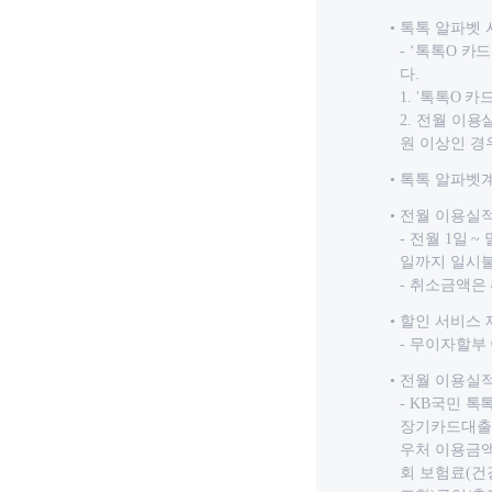
톡톡 알파벳 
- ‘톡톡O 
다.
1. '톡톡O 
2. 전월 이용
원 이상인 경
톡톡 알파벳계열
전월 이용실
- 전월 1일 
일까지 일시불
- 취소금액은
할인 서비스 
- 무이자할부
전월 이용실
- KB국민 톡
장기카드대출(
우처 이용금액
회 보험료(건