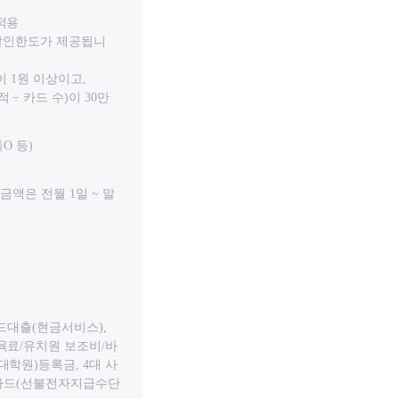
적용
 할인한도가 제공됩니
이 1원 이상이고,
÷ 카드 수)이 30만
O 등)
금액은 전월 1일 ~ 말
카드대출(현금서비스),
보육료/유치원 보조비/바
대학원)등록금, 4대 사
선불카드(선불전자지급수단