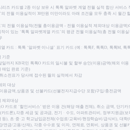
시리즈 카드별 2종 이상 보유 시 톡톡 알파벳 계열 전월 실적 합산 서비스 
카드’의 전월 이용실적이 30만원 미만이라도 아래 조건을 모두 충족 시 월간
카드'의 전월 이용실적(전월 총이용금액 - 전월 이용실적 제외대상 이용금액)
실적이 있는 ‘톡톡 알파벳계열 카드’의 평균 전월 이용실적(총 전월 이용실적 
우
 카드 : 톡톡 ‘알파벳 이니셜’ 표기 카드 (예 : 톡톡F, 톡톡D, 톡톡M, 톡톡
적 기준
~ 말일까지 KB국민 톡톡O 카드의 일시불 및 할부 승인(이용)금액(해외 이용 
 매입 완료 기준)
 취소전표가 당사에 접수된 월의 실적에서 차감
제외 대상
 이용금액,상품권 및 선불카드(선불전자지급수단 포함)구입/충전금액
적 제외대상
톡O 카드로 ‘할인서비스’ 받은 이용 건(해당 매출 전체), 취소 금액, 단기
카드론),각종 세금 및 공과금, 전기 · 수도, 아파트관리비, 정부지원금(
 등), 초·중·고 학교납입금전체(수업료/교육비/현장학습비/급식비), 대학(
강/연금/고용/산재), 각종 수수료 및 이자, 연체료, 연회비, 상품권 및 