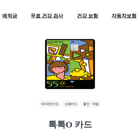
예적금
무료 건강 검사
건강 보험
자동차보험
KB국민카드
신용카드
할인・적립
톡톡O 카드