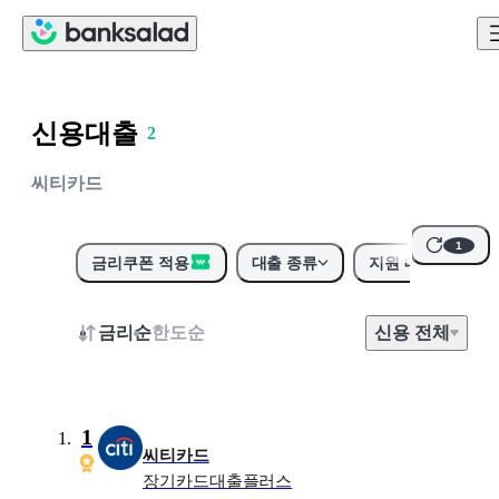
0
1
신용대출
2
3
씨티카드
4
5
1
6
금리쿠폰 적용
대출 종류
지원 대상
7
8
금리순
한도순
신용
전
체
9
0
1
씨티카드
장기카드대출플러스