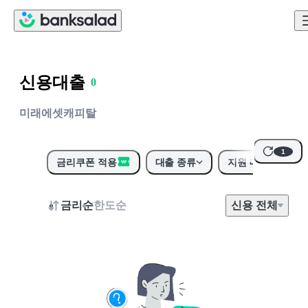
신용대출
0
1
미래에셋캐피탈
2
3
1
4
금리쿠폰 적용
대출 종류
지원 대상
5
6
금리순
한도순
신용
전
체
7
8
9
0