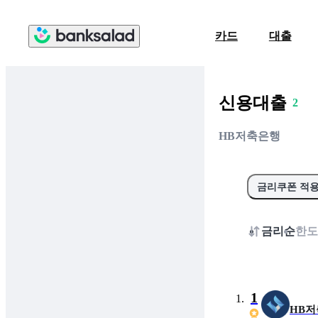
카드
대출
0
1
신용대출
2
3
HB저축은행
4
5
6
금리쿠폰 적
7
8
금리순
한도
9
0
1
HB