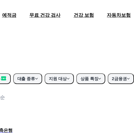
예적금
무료 건강 검사
건강 보험
자동차보험
용
대출 종류
지원 대상
상품 특징
2금융권
순
저축은행