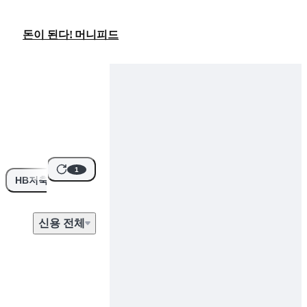
돈이 된다! 머니피드
1
HB저축은행
신용
전
체