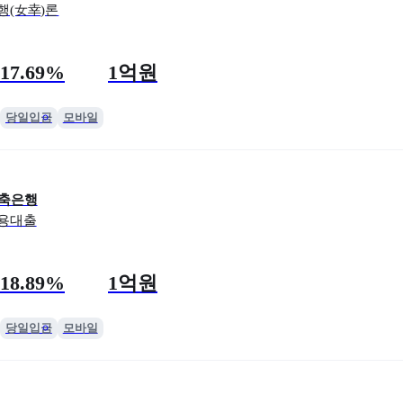
행(女幸)론
리
 한도
17.69%
1억원
당일입금
모바일
저축은행
신용대출
리
 한도
18.89%
1억원
당일입금
모바일