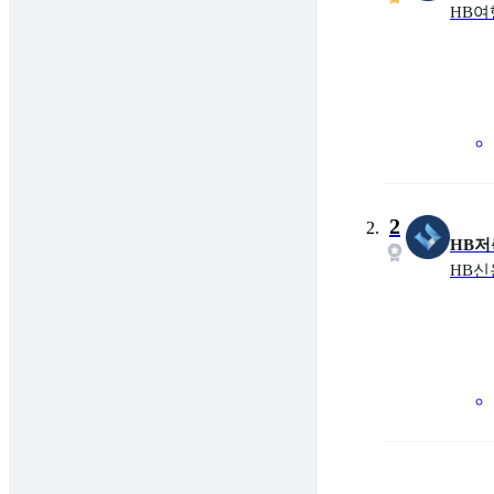
HB여
금
최대
2
HB
HB
금
최대